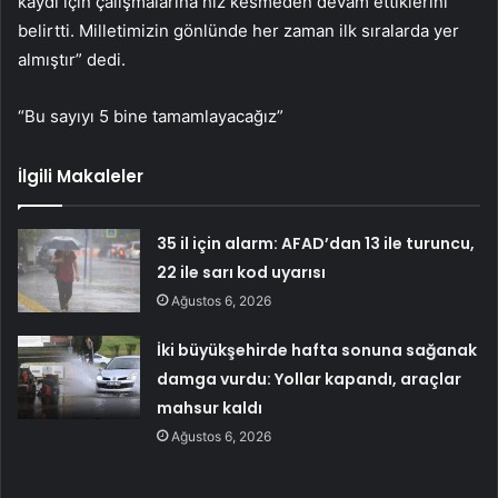
kaydı için çalışmalarına hız kesmeden devam ettiklerini
belirtti. Milletimizin gönlünde her zaman ilk sıralarda yer
almıştır” dedi.
“Bu sayıyı 5 bine tamamlayacağız”
İlgili Makaleler
35 il için alarm: AFAD’dan 13 ile turuncu,
22 ile sarı kod uyarısı
Ağustos 6, 2026
İki büyükşehirde hafta sonuna sağanak
damga vurdu: Yollar kapandı, araçlar
mahsur kaldı
Ağustos 6, 2026