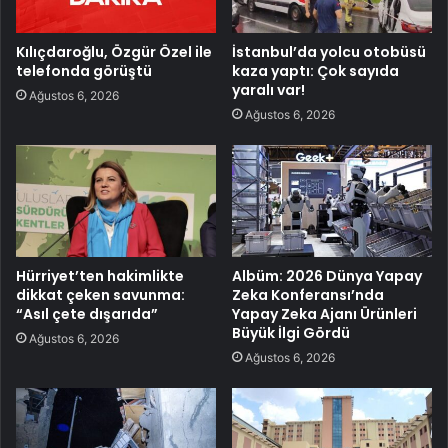
Kılıçdaroğlu, Özgür Özel ile
İstanbul’da yolcu otobüsü
telefonda görüştü
kaza yaptı: Çok sayıda
yaralı var!
Ağustos 6, 2026
Ağustos 6, 2026
Hürriyet’ten hakimlikte
Albüm: 2026 Dünya Yapay
dikkat çeken savunma:
Zeka Konferansı’nda
“Asıl çete dışarıda”
Yapay Zeka Ajanı Ürünleri
Büyük İlgi Gördü
Ağustos 6, 2026
Ağustos 6, 2026