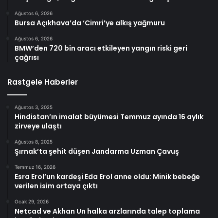
Ağustos 6, 2026
Bursa Açıkhava’da ‘Cimri’ye alkış yağmuru
Ağustos 6, 2026
BMW’den 720 bin aracı etkileyen yangın riski geri
çağrısı
Rastgele Haberler
Ağustos 3, 2025
Hindistan’ın imalat büyümesi Temmuz ayında 16 aylık
zirveye ulaştı
Ağustos 8, 2025
Şırnak’ta şehit düşen Jandarma Uzman Çavuş
Temmuz 16, 2026
Esra Erol’un kardeşi Eda Erol anne oldu: Minik bebeğe
verilen isim ortaya çıktı
Ocak 29, 2026
Netcad ve Akhan Un halka arzlarında talep toplama