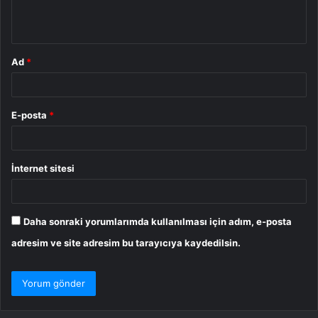
m
*
Ad
*
E-posta
*
İnternet sitesi
Daha sonraki yorumlarımda kullanılması için adım, e-posta
adresim ve site adresim bu tarayıcıya kaydedilsin.