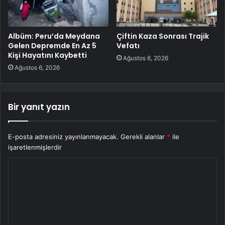
Albüm: Peru’da Meydana
Çiftin Kaza Sonrası Trajik
Gelen Depremde En Az 5
Vefatı
Kişi Hayatını Kaybetti
Ağustos 6, 2026
Ağustos 6, 2026
Bir yanıt yazın
E-posta adresiniz yayınlanmayacak.
Gerekli alanlar
*
ile
işaretlenmişlerdir
Y
o
r
u