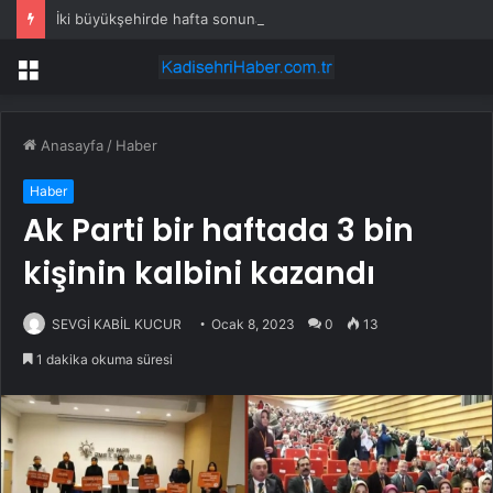
İki büyükşehirde hafta sonuna sağanak damga vurdu: Yollar kapandı, araçlar mahsur kaldı
Menü
Anasayfa
/
Haber
Haber
Ak Parti bir haftada 3 bin
kişinin kalbini kazandı
SEVGİ KABİL KUCUR
Ocak 8, 2023
0
13
1 dakika okuma süresi