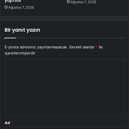
yaptılar
Ağustos 7, 2026
Ağustos 7, 2026
Bir yanıt yazın
E-posta adresiniz yayınlanmayacak.
Gerekli alanlar
*
ile
işaretlenmişlerdir
Y
o
r
u
m
*
Ad
*