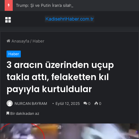
Trump: Şi ve Putin İran’a silah satmayacaklarını söyledi
Menü
Anasayfa
/
Haber
Haber
3 aracın üzerinden uçup
takla attı, felaketten kıl
payıyla kurtuldular
NURCAN BAYRAM
Eylül 12, 2025
0
0
Bir dakikadan az