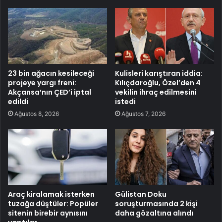
23 bin ağacın kesileceği
Kulisleri karıştıran iddia:
projeye yargı freni:
Kılıçdaroğlu, Özel’den 4
Akçansa’nın ÇED’i iptal
vekilin ihraç edilmesini
edildi
istedi
Ağustos 8, 2026
Ağustos 7, 2026
Araç kiralamak isterken
Gülistan Doku
tuzağa düştüler: Popüler
soruşturmasında 2 kişi
sitenin birebir aynısını
daha gözaltına alındı