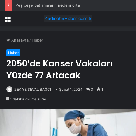
Peş peşe patlamaların nedeni ortaya çıktı: Toprağın altından 400 bomba çıktı
Menü
Anasayfa
/
Haber
Haber
2050’de Kanser Vakaları
Yüzde 77 Artacak
ZEKİYE SEVAL BAĞCI
Şubat 1, 2024
0
1
1 dakika okuma süresi