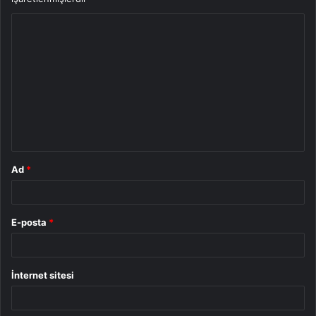
Y
o
r
u
m
*
Ad
*
E-posta
*
İnternet sitesi